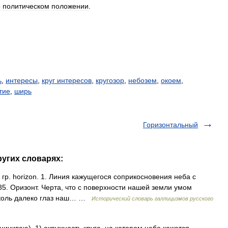
о
политическом
положении
.
ь
,
интересы
,
круг интересов
,
кругозор
,
небозем
,
окоем
,
тие
,
ширь
Горизонтальный
ругих словарях:
t, гр. horizon. 1. Линия кажущегося соприкосновения неба с
5. Оризонт. Черта, что с поверхности нашей земли умом
сколь далеко глаз наш… …
Исторический словарь галлицизмов русского