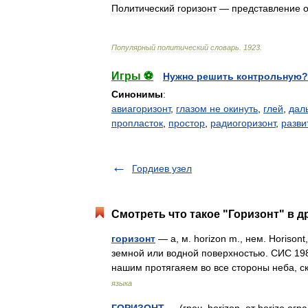
Политический
горизонт
—
представление
Популярный
политический
словарь
.
1923
.
Игры ⚽
Нужно решить контрольную?
Синонимы
:
авиагоризонт
,
глазом не окинуть
,
глей
,
дал
пропласток
,
простор
,
радиогоризонт
,
разви
Гордиев узел
Смотреть что такое "Горизонт" в д
горизонт
— а, м. horizon m., нем. Horison
земной или водной поверхностью. СИС 198
нашим протягаяем во все стороны неба, 
языка