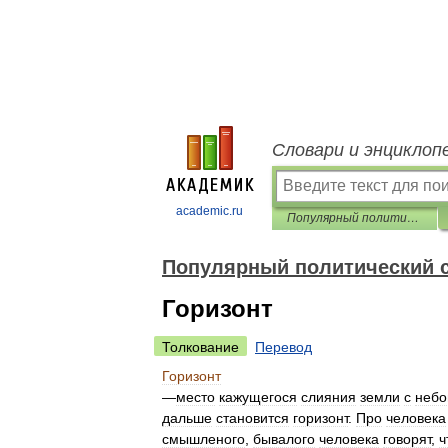
Словари и энциклоп
academic.ru
Популярный политический словарь
Популярный политический 
Горизонт
Толкование
Перевод
Горизонт
—
место
кажущегося
слияния
земли
с
неб
дальше
становится
горизонт
.
Про
человека
смышленого
,
бывалого
человека
говорят
,
ч