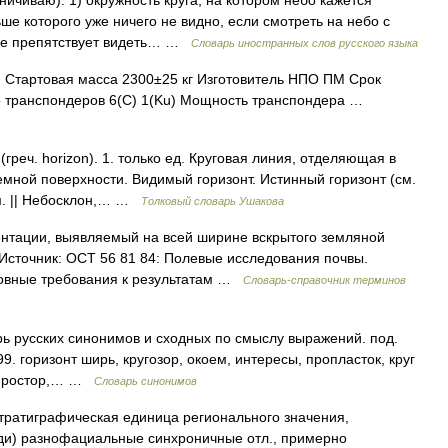
раничиваю). 1) окружность круга, на котором небо кажется
ше которого уже ничего не видно, если смотреть на небо с
 не препятствует видеть… …
Словарь иностранных слов русского языка
 Стартовая масса 2300±25 кг Изготовитель НПО ПМ Срок
о транспондеров 6(C) 1(Ku) Мощность транспондера …
реч. horizon). 1. только ед. Круговая линия, отделяющая в
емной поверхности. Видимый горизонт. Истинный горизонт (см.
ом. || Небосклон,… …
Толковый словарь Ушакова
тации, выявляемый на всей ширине вскрытого земляной
 Источник: ОСТ 56 81 84: Полевые исследования почвы.
новные требования к результатам …
Словарь-справочник терминов
рь русских синонимов и сходных по смыслу выражений. под.
9. горизонт ширь, кругозор, окоем, интересы, пропласток, круг
ь, простор,… …
Словарь синонимов
стратиграфическая единица регионального значения,
ди) разнофациальные синхроничные отл., примерно