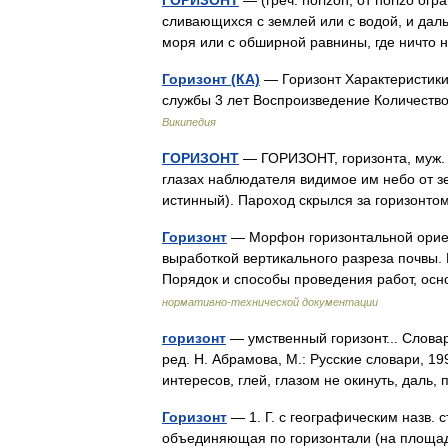
ГОРИЗОНТ
— (греч. horizon, от horizo ог
сливающихся с землей или с водой, и даль
моря или с обширной равнины, где ничто
Горизонт (КА)
— Горизонт Характеристики
службы 3 лет Воспроизведение Количеств
Википедия
ГОРИЗОНТ
— ГОРИЗОНТ, горизонта, муж. (г
глазах наблюдателя видимое им небо от з
истинный). Пароход скрылся за горизонт
Горизонт
— Морфон горизонтальной ориен
выработкой вертикального разреза почвы.
Порядок и способы проведения работ, ос
нормативно-технической документации
горизонт
— умственный горизонт... Слова
ред. Н. Абрамова, М.: Русские словари, 199
интересов, глей, глазом не окинуть, дал
Горизонт
— 1. Г. с географическим назв. 
объединяющая по горизонтали (на площа