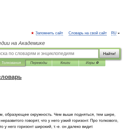
Запомнить сайт
Словарь на свой сайт
RU
едии на Академике
Найти!
Толкования
Переводы
Книги
Игры ⚽
словарь
ом
,
образующее
окружность
.
Чем
выше
подняться
,
тем
шире
,
неразвитого
говорят
,
что
у
него
узкий
горизонт
.
Про
толкового
,
то
у
него
горизонт
широкий
,
т
.-
е
.
он
далеко
видит
.