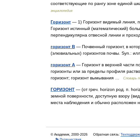
соответствующие по рангу зоне единой ш
энциклопедия
Горизонт
— 1) Горизонт видимый линия, п
Горизонт истинный (математический) боль
перпендикулярна отвесной линии и прохо
горизонт B
— Почвенный горизонт, в кот
(элювиальных) горизонтов почвы. Syn.: 
горизонт А
— Горизонт в верхней части п
горизонты или за пределы профиля раств
горизонт; горизонт вымывания …
Словарь п
ГОРИЗОНТ
— (от греч. horizon род. п. ho
земной поверхности, доступную взору (ви
места наблюдения и обычно расположен
© Академик, 2000-2026
Обратная связь:
Техподдерж
👣 Путешествия