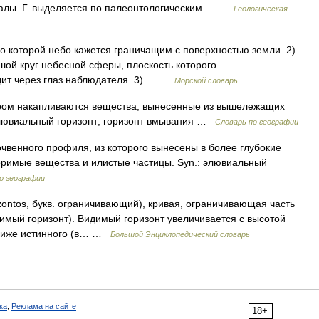
калы. Г. выделяется по палеонтологическим… …
Геологическая
о которой небо кажется граничащим с поверхностью земли. 2)
шой круг небесной сферы, плоскость которого
дит через глаз наблюдателя. 3)… …
Морской словарь
ором накапливаются вещества, вынесенные из вышележащих
иллювиальный горизонт; горизонт вмывания …
Словарь по географии
очвенного профиля, из которого вынесены в более глубокие
оримые вещества и илистые частицы. Syn.: элювиальный
о географии
rizontos, букв. ограничивающий), кривая, ограничивающая часть
димый горизонт). Видимый горизонт увеличивается с высотой
 ниже истинного (в… …
Большой Энциклопедический словарь
ка
,
Реклама на сайте
18+